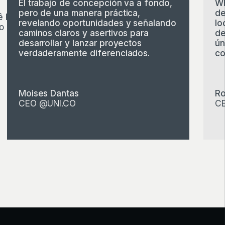
El trabajo de concepción va a fondo,
Wh
pero de una manera práctica,
de
ê Rocha
revelando oportunidades y señalando
lo
o @Ativaurb
caminos claros y asertivos para
de
desarrollar y lanzar proyectos
ún
verdaderamente diferenciados.
co
Moises Dantas
Ro
CEO @UNI.CO
CE